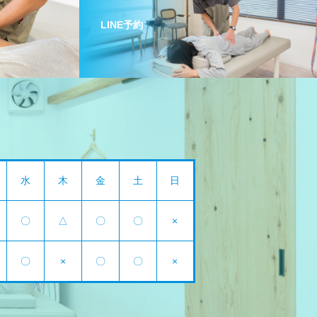
LINE予約
水
木
金
土
日
〇
△
〇
〇
×
〇
×
〇
〇
×