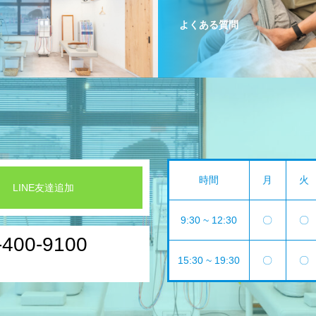
よくある質問
時間
月
火
LINE友達追加
9:30 ~ 12:30
〇
〇
-400-9100
15:30 ~ 19:30
〇
〇