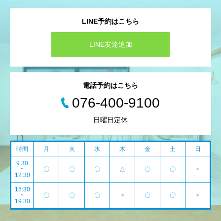
LINE予約はこちら
LINE友達追加
電話予約はこちら
076-400-9100
日曜日定休
時間
月
火
水
木
金
土
日
9:30
~
〇
〇
〇
△
〇
〇
×
12:30
15:30
~
〇
〇
〇
×
〇
〇
×
19:30